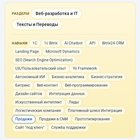
Веб-разработка и IT
РАЗДЕЛЫ
Тексты и Переводы
1С
1с Bitrix
AI Chatbot
API
Bitrix24 CRM
НАВЫКИ
Landing Page
Microsoft Dynamics
SEO (Search Engine Optimization)
UX/Пользовательский опыт
Yii Framework
Автономный ИИ
Бизнес-аналитика
Бизнес-стратегия
Битрикс
Веб-контент
Веб-программирование
Дизайн сайтов
Интеграция данных
Искусственный интеллект
Лиды
Логистическая компания
Платежный шлюз Интеграция
Продажи
Продажи в СМИ
Прототипирование
Сайт "под ключ"
Служба поддержки