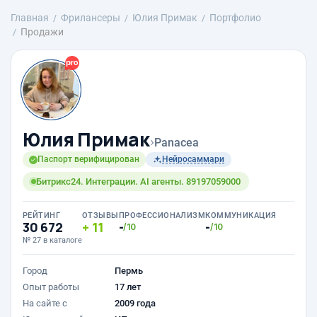
Главная
Фрилансеры
Юлия Примак
Портфолио
Продажи
Юлия Примак
›
Panacea
Паспорт верифицирован
Нейросаммари
Битрикс24. Интеграции. AI агенты. 89197059000
РЕЙТИНГ
ОТЗЫВЫ
ПРОФЕССИОНАЛИЗМ
КОММУНИКАЦИЯ
30 672
11
-
-
/10
/10
№ 27 в каталоге
Город
Пермь
Опыт работы
17 лет
На сайте с
2009 года