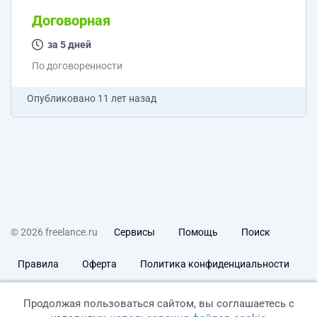
стройной фигуры» с ягодами годжи В дальнейшем
возможно расширения линейки. Виды упаковки:
Договорная
коробка, этикетка на самоклейке. СОДЕРЖАНИЕ
ДИЗАЙНА КОРОБКИ. ЛИЦЕВАЯ СТОРОНА. Название
за 5 дней
продукта. Текст названия предлагаю разбить на три
По договоренности
части. Акцент сделать на...
Опубликовано
11 лет назад
© 2026 freelance.ru
Сервисы
Помощь
Поиск
Правила
Оферта
Политика конфиденциальности
Дисклеймер о ЗоЗПП
Отказ от ответственности
Продолжая пользоваться сайтом, вы соглашаетесь с