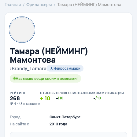
Главная
Фрилансеры
Тамара (НЕЙМИНГ) Мамонтова
Тамара (НЕЙМИНГ)
Мамонтова
›
Brandy_Tamara
Нейросаммари
Называю вещи своими именами!
РЕЙТИНГ
ОТЗЫВЫ
ПРОФЕССИОНАЛИЗМ
КОММУНИКАЦИЯ
268
10
-
-
/10
/10
№ 4 443 в каталоге
Город
Санкт-Петербург
На сайте с
2013 года