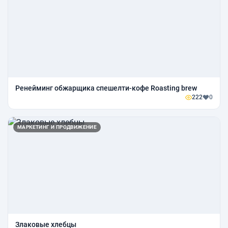
Ренейминг обжарщика спешелти-кофе Roasting brew
222
0
МАРКЕТИНГ И ПРОДВИЖЕНИЕ
Злаковые хлебцы