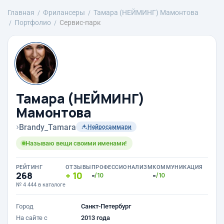
Главная
Фрилансеры
Тамара (НЕЙМИНГ) Мамонтова
Портфолио
Сервис-парк
Тамара (НЕЙМИНГ)
Мамонтова
›
Brandy_Tamara
Нейросаммари
Называю вещи своими именами!
РЕЙТИНГ
ОТЗЫВЫ
ПРОФЕССИОНАЛИЗМ
КОММУНИКАЦИЯ
268
10
-
-
/10
/10
№ 4 444 в каталоге
Город
Санкт-Петербург
На сайте с
2013 года