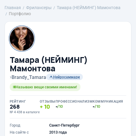
Главная
Фрилансеры
Тамара (НЕЙМИНГ) Мамонтова
Портфолио
Тамара (НЕЙМИНГ)
Мамонтова
›
Brandy_Tamara
Нейросаммари
Называю вещи своими именами!
РЕЙТИНГ
ОТЗЫВЫ
ПРОФЕССИОНАЛИЗМ
КОММУНИКАЦИЯ
268
10
-
-
/10
/10
№ 4 438 в каталоге
Город
Санкт-Петербург
На сайте с
2013 года