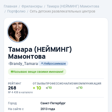
Главная
Фрилансеры
Тамара (НЕЙМИНГ) Мамонтова
Портфолио
Сеть детских развлекательных центров
Тамара (НЕЙМИНГ)
Мамонтова
›
Brandy_Tamara
Нейросаммари
Называю вещи своими именами!
РЕЙТИНГ
ОТЗЫВЫ
ПРОФЕССИОНАЛИЗМ
КОММУНИКАЦИЯ
268
10
-
-
/10
/10
№ 4 438 в каталоге
Город
Санкт-Петербург
На сайте с
2013 года