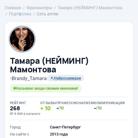
Главная
Фрилансеры
Тамара (НЕЙМИНГ) Мамонтова
Портфолио
Сеть аптек
Тамара (НЕЙМИНГ)
Мамонтова
›
Brandy_Tamara
Нейросаммари
Называю вещи своими именами!
РЕЙТИНГ
ОТЗЫВЫ
ПРОФЕССИОНАЛИЗМ
КОММУНИКАЦИЯ
268
10
-
-
/10
/10
№ 4 444 в каталоге
Город
Санкт-Петербург
На сайте с
2013 года