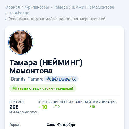
Главная
Фрилансеры
Тамара (НЕЙМИНГ) Мамонтова
Портфолио
Рекламные кампании/планирование мероприятий
Тамара (НЕЙМИНГ)
Мамонтова
›
Brandy_Tamara
Нейросаммари
Называю вещи своими именами!
РЕЙТИНГ
ОТЗЫВЫ
ПРОФЕССИОНАЛИЗМ
КОММУНИКАЦИЯ
268
10
-
-
/10
/10
№ 4 442 в каталоге
Город
Санкт-Петербург