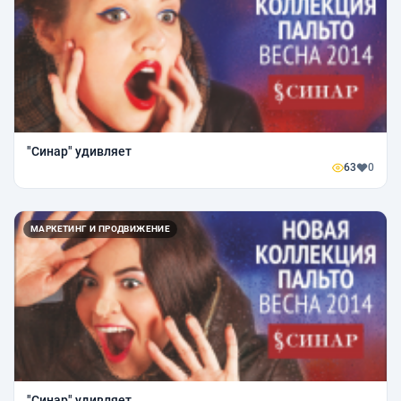
"Синар" удивляет
63
0
МАРКЕТИНГ И ПРОДВИЖЕНИЕ
"Синар" удивляет