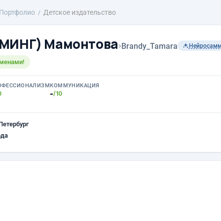
Портфолио
Детское издательство
ЙМИНГ) Мамонтова
›
Brandy_Tamara
Нейросам
менами!
ОФЕССИОНАЛИЗМ
КОММУНИКАЦИЯ
-
0
/10
Петербург
ода