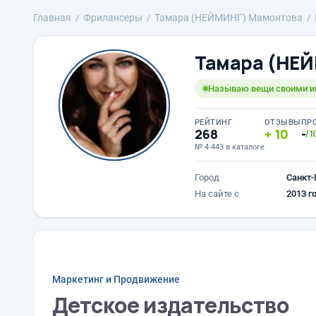
Главная
Фрилансеры
Тамара (НЕЙМИНГ) Мамонтова
Тамара (НЕ
Называю вещи своими и
РЕЙТИНГ
ОТЗЫВЫ
ПР
268
10
-
/1
№ 4 443 в каталоге
Город
Санкт-
На сайте с
2013 г
Маркетинг и Продвижение
Детское издательство