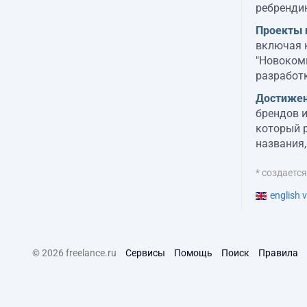
ребрендин
Проекты 
включая к
"Новокомп
разработк
Достижен
брендов и
который 
названия,
* создаетс
english v
© 2026 freelance.ru
Сервисы
Помощь
Поиск
Правила