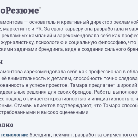
оРезюме
*
монтова — основатель и креативный директор рекламной 
, маркетинге и PR. За свою карьеру она разработала и за
0 рекламных кампаний и зарекомендовала себя как профес
журналистику, психологию и социальную философию, что 
кими задачами брендинга, видя в создании сильного брен
ы
амонтова зарекомендовала себя как профессионал в облас
 её внимательность к деталям, способность точно следов
ованность в успехе проектов. Тамара предлагает широкий
 идеальные решения для своих брендов. Работы выполняют
Её подход отличается креативностью и инициативностью,
ным. Отзывы клиентов подтверждают, что Тамара способн
остребованными и высоко оцененными.
олио
 технологии:
брендинг, нейминг, разработка фирменного с