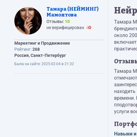
Нейр
Тамара (НЕЙМИНГ)
Мамонтова
Отзывы:
10
Тамара Ма
не верифицирован
брендинге
около 20
включает 
Маркетинг и Продвижение
практичес
Рейтинг:
268
Россия, Санкт-Петербург
Отзыв
Была на сайте:
2025-02-04 в 21:32
Тамара М
отмечают
заинтерес
находить
времени. 
плодотвор
услуги в
Портф
Навыки и