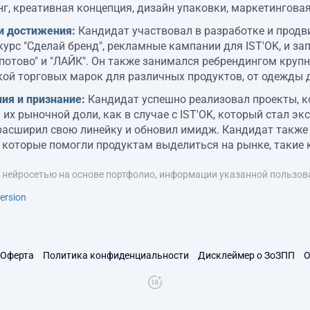
г, креативная концепция, дизайн упаковки, маркетинговая
и достижения:
Кандидат участвовал в разработке и прод
урс "Сделай бренд", рекламные кампании для IST'OK, и зап
отово" и "ЛАЙК". Он также занимался ребрендингом крупн
ой торговых марок для различных продуктов, от одежды д
ия и признание:
Кандидат успешно реализовал проекты, к
 их рыночной доли, как в случае с IST'OK, который стал э
расширил свою линейку и обновил имидж. Кандидат также
 которые помогли продуктам выделиться на рынке, такие ка
я нейросетью на основе портфолио, информации указанной пользова
ersion
Оферта
Политика конфиденциальности
Дисклеймер о ЗоЗПП
О