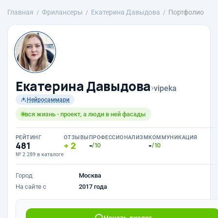
Главная
Фрилансеры
Екатерина Давыдова
Портфолио
Екатерина Давыдова
›
vipeka
Нейросаммари
вся жизнь - проект, а люди в ней фасады
РЕЙТИНГ
ОТЗЫВЫ
ПРОФЕССИОНАЛИЗМ
КОММУНИКАЦИЯ
481
2
-
-
/10
/10
№ 2 289 в каталоге
Город
Москва
На сайте с
2017 года