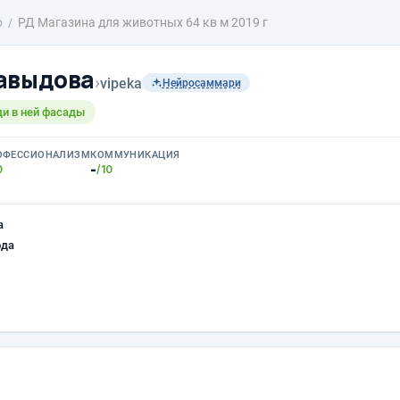
о
РД Магазина для животных 64 кв м 2019 г
авыдова
›
vipeka
Нейросаммари
ди в ней фасады
ОФЕССИОНАЛИЗМ
КОММУНИКАЦИЯ
-
0
/10
а
ода