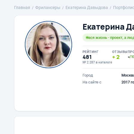
Главная
Фрилансеры
Екатерина Давыдова
Портфоли
Екатерина Д
вся жизнь - проект, а лю
РЕЙТИНГ
ОТЗЫВЫ
ПР
481
2
-
/1
№ 2 287 в каталоге
Город
Москв
На сайте с
2017 г