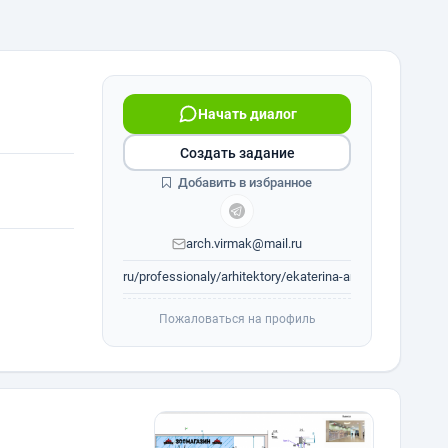
Начать диалог
Создать задание
Добавить в избранное
arch.virmak@mail.ru
www.houzz.ru/professionaly/arhitektory/ekaterina-architect-pfvwr...
Пожаловаться на профиль