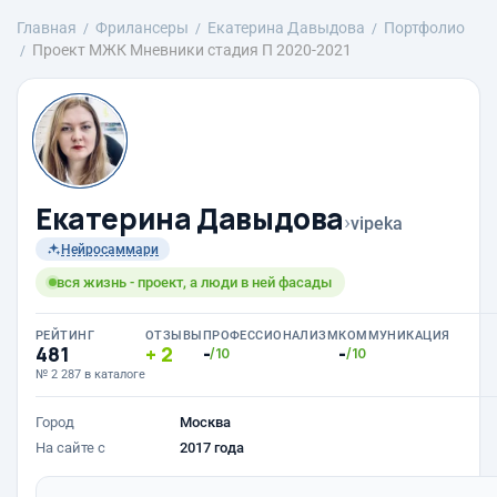
Главная
Фрилансеры
Екатерина Давыдова
Портфолио
Проект МЖК Мневники стадия П 2020-2021
Екатерина Давыдова
›
vipeka
Нейросаммари
вся жизнь - проект, а люди в ней фасады
РЕЙТИНГ
ОТЗЫВЫ
ПРОФЕССИОНАЛИЗМ
КОММУНИКАЦИЯ
481
2
-
-
/10
/10
№ 2 287 в каталоге
Город
Москва
На сайте с
2017 года