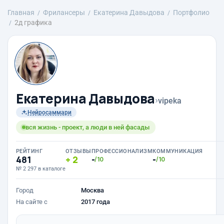
Главная
Фрилансеры
Екатерина Давыдова
Портфолио
2д графика
Екатерина Давыдова
›
vipeka
Нейросаммари
вся жизнь - проект, а люди в ней фасады
РЕЙТИНГ
ОТЗЫВЫ
ПРОФЕССИОНАЛИЗМ
КОММУНИКАЦИЯ
481
2
-
-
/10
/10
№ 2 297 в каталоге
Город
Москва
На сайте с
2017 года