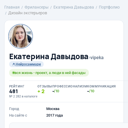
Главная
Фрилансеры
Екатерина Давыдова
Портфолио
Дизайн экстерьеров
Екатерина Давыдова
›
vipeka
Нейросаммари
вся жизнь - проект, а люди в ней фасады
РЕЙТИНГ
ОТЗЫВЫ
ПРОФЕССИОНАЛИЗМ
КОММУНИКАЦИЯ
481
2
-
-
/10
/10
№ 2 282 в каталоге
Город
Москва
На сайте с
2017 года