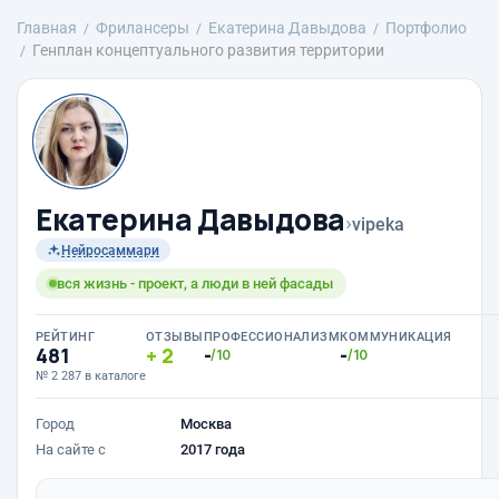
Главная
Фрилансеры
Екатерина Давыдова
Портфолио
Генплан концептуального развития территории
Екатерина Давыдова
›
vipeka
Нейросаммари
вся жизнь - проект, а люди в ней фасады
РЕЙТИНГ
ОТЗЫВЫ
ПРОФЕССИОНАЛИЗМ
КОММУНИКАЦИЯ
481
2
-
-
/10
/10
№ 2 287 в каталоге
Город
Москва
На сайте с
2017 года