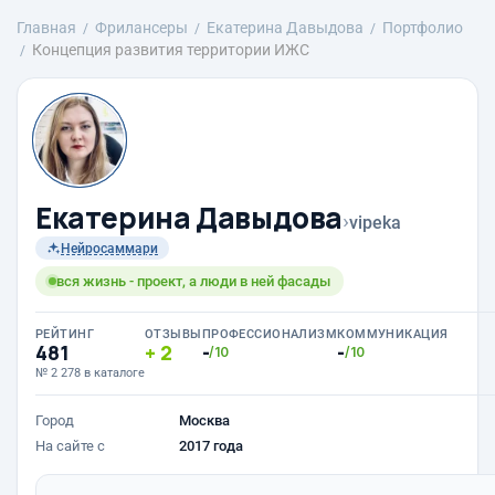
Главная
Фрилансеры
Екатерина Давыдова
Портфолио
Концепция развития территории ИЖС
Екатерина Давыдова
›
vipeka
Нейросаммари
вся жизнь - проект, а люди в ней фасады
РЕЙТИНГ
ОТЗЫВЫ
ПРОФЕССИОНАЛИЗМ
КОММУНИКАЦИЯ
481
2
-
-
/10
/10
№ 2 278 в каталоге
Город
Москва
На сайте с
2017 года