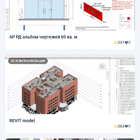
АР РД альбом чертежей 60 кв. м
231
0
3D И ВИЗУАЛИЗАЦИЯ
REVIT model
263
0