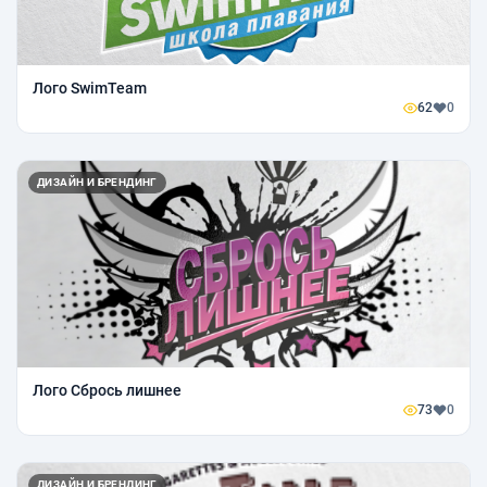
Лого SwimTeam
62
0
ДИЗАЙН И БРЕНДИНГ
Лого Сбрось лишнее
73
0
ДИЗАЙН И БРЕНДИНГ