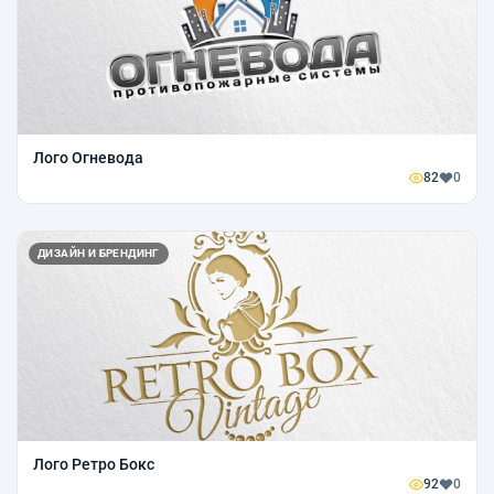
Лого Огневода
82
0
ДИЗАЙН И БРЕНДИНГ
Лого Ретро Бокс
92
0