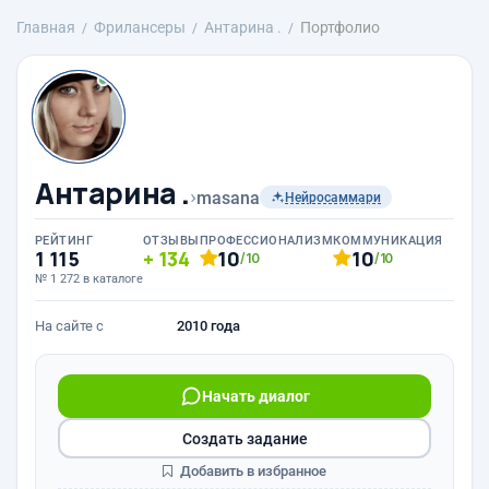
Главная
Фрилансеры
Антарина .
Портфолио
Антарина .
›
masana
Нейросаммари
РЕЙТИНГ
ОТЗЫВЫ
ПРОФЕССИОНАЛИЗМ
КОММУНИКАЦИЯ
1 115
134
10
10
/10
/10
№ 1 272 в каталоге
На сайте с
2010 года
Начать диалог
Создать задание
Добавить в избранное