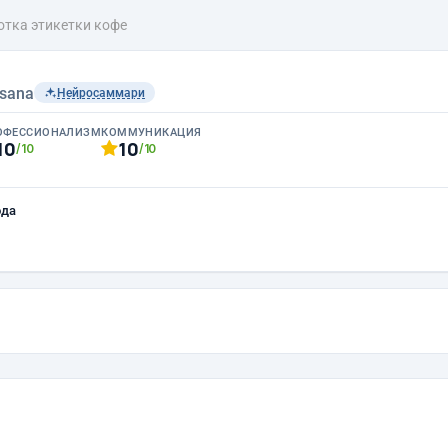
отка этикетки кофе
sana
Нейросаммари
ОФЕССИОНАЛИЗМ
КОММУНИКАЦИЯ
10
10
/10
/10
ода