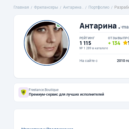
Главная
Фрилансеры
Антарина .
Портфолио
Разраб
Антарина .
›
ma
РЕЙТИНГ
ОТЗЫВЫ
ПР
1 115
134
№ 1 289 в каталоге
На сайте с
2010 г
Freelance.Boutique
Премиум-сервис для лучших исполнителей