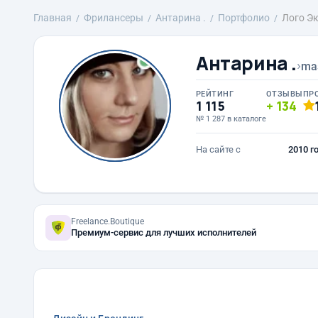
Главная
Фрилансеры
Антарина .
Портфолио
Лого Э
Антарина .
›
ma
РЕЙТИНГ
ОТЗЫВЫ
ПР
1 115
134
№ 1 287 в каталоге
На сайте с
2010 г
Freelance.Boutique
Премиум-сервис для лучших исполнителей