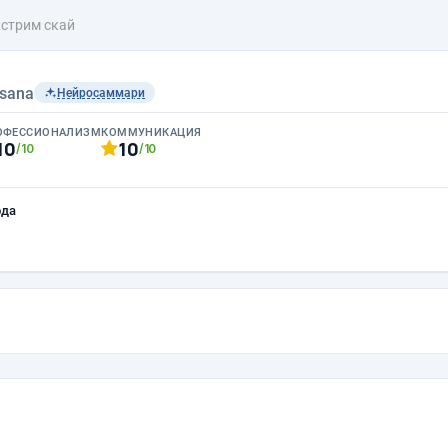
кстрим скай
sana
Нейросаммари
ОФЕССИОНАЛИЗМ
КОММУНИКАЦИЯ
10
10
/10
/10
ода