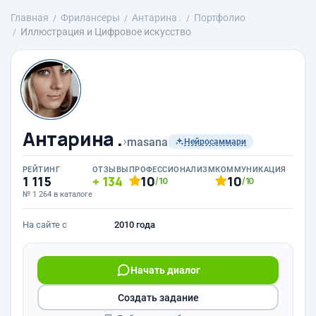
Главная
Фрилансеры
Антарина .
Портфолио
Иллюстрация и Цифровое искусство
Антарина .
›
masana
Нейросаммари
РЕЙТИНГ
ОТЗЫВЫ
ПРОФЕССИОНАЛИЗМ
КОММУНИКАЦИЯ
1 115
134
10
10
/10
/10
№ 1 264 в каталоге
На сайте с
2010 года
Начать диалог
Создать задание