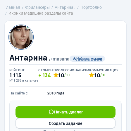
Главная
Фрилансеры
Антарина .
Портфолио
Иконки Медицина разделы сайта
Антарина .
›
masana
Нейросаммари
РЕЙТИНГ
ОТЗЫВЫ
ПРОФЕССИОНАЛИЗМ
КОММУНИКАЦИЯ
1 115
134
10
10
/10
/10
№ 1 288 в каталоге
На сайте с
2010 года
Начать диалог
Создать задание