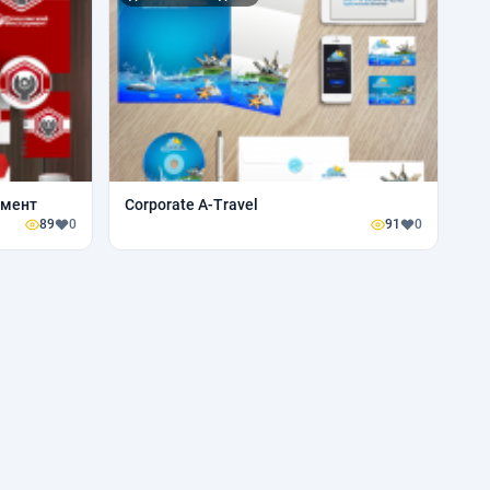
умент
Corporate A-Travel
89
0
91
0