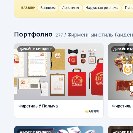
Баннеры
Логотипы
Наружная реклама
Пикс
НАВЫКИ
Портфолио
/ Фирменный стиль (айде
· 277
ДИЗАЙН И БРЕНДИНГ
ДИЗАЙН И Б
Фирстиль У Палыча
Фирстиль 
68
0
ДИЗАЙН И БРЕНДИНГ
ДИЗАЙН И Б