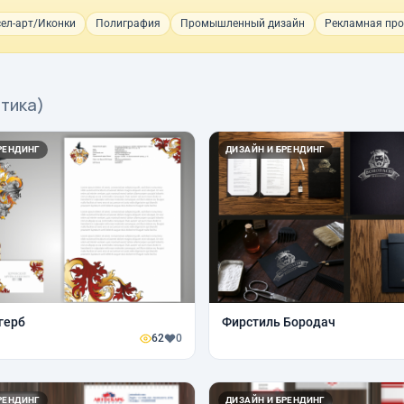
ел-арт/Иконки
Полиграфия
Промышленный дизайн
Рекламная про
нтика)
РЕНДИНГ
ДИЗАЙН И БРЕНДИНГ
герб
Фирстиль Бородач
62
0
РЕНДИНГ
ДИЗАЙН И БРЕНДИНГ