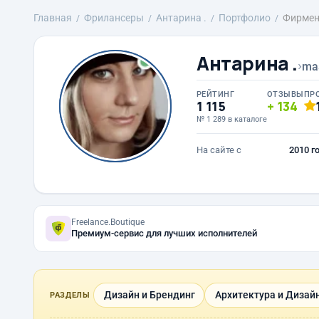
Главная
Фрилансеры
Антарина .
Портфолио
Фирмен
Антарина .
›
ma
РЕЙТИНГ
ОТЗЫВЫ
ПР
1 115
134
№ 1 289 в каталоге
На сайте с
2010 г
Freelance.Boutique
Премиум-сервис для лучших исполнителей
Дизайн и Брендинг
Архитектура и Дизай
РАЗДЕЛЫ