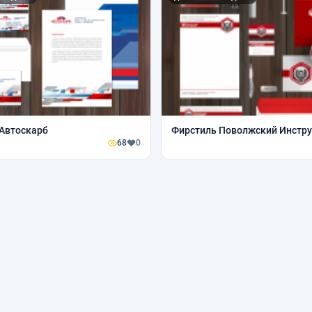
Фирстиль Автоскарб
Фирстиль Поволжский Инстр
68
0