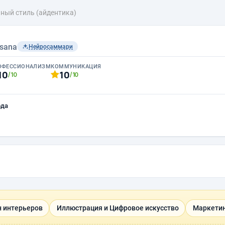
ный стиль (айдентика)
sana
Нейросаммари
ОФЕССИОНАЛИЗМ
КОММУНИКАЦИЯ
10
10
/10
/10
ода
н интерьеров
Иллюстрация и Цифровое искусство
Маркетин