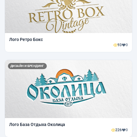
Лого Ретро Бокс
93
0
ДИЗАЙН И БРЕНДИНГ
Лого База Отдыха Околица
226
0