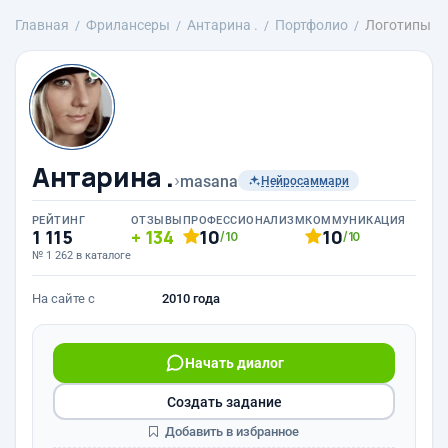
Главная
Фрилансеры
Антарина .
Портфолио
Логотипы
Антарина .
›
masana
Нейросаммари
РЕЙТИНГ
ОТЗЫВЫ
ПРОФЕССИОНАЛИЗМ
КОММУНИКАЦИЯ
1 115
134
10
10
/10
/10
№ 1 262 в каталоге
На сайте с
2010 года
Начать диалог
Создать задание
Добавить в избранное