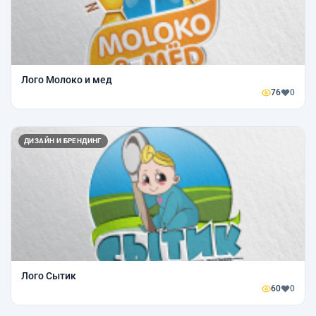
Лого Молоко и мед
76
0
ДИЗАЙН И БРЕНДИНГ
Лого Сытик
60
0