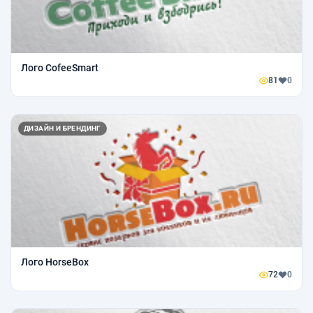
Лого CofeeSmart
81
0
ДИЗАЙН И БРЕНДИНГ
Лого HorseBox
72
0