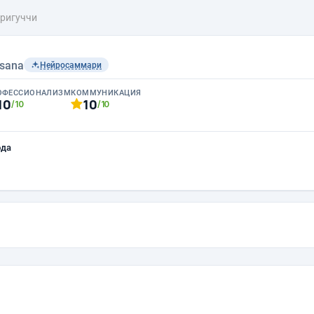
тригуччи
sana
Нейросаммари
ОФЕССИОНАЛИЗМ
КОММУНИКАЦИЯ
10
10
/10
/10
ода