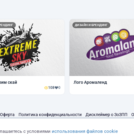
РЕНДИНГ
ДИЗАЙН И БРЕНДИНГ
рим скай
Лого Аромаленд
108
0
Оферта
Политика конфиденциальности
Дисклеймер о ЗоЗПП
О
глашаетесь с условиями
использования файлов cookie