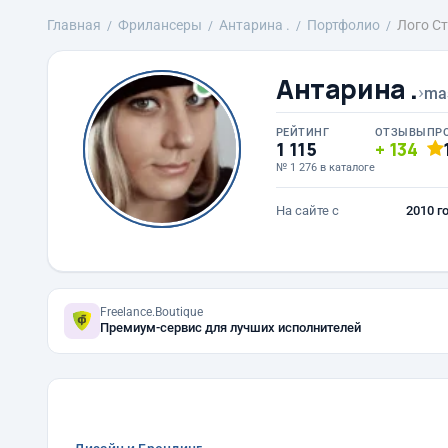
Главная
Фрилансеры
Антарина .
Портфолио
Лого С
Антарина .
›
ma
РЕЙТИНГ
ОТЗЫВЫ
ПР
1 115
134
№ 1 276 в каталоге
На сайте с
2010 г
Freelance.Boutique
Премиум-сервис для лучших исполнителей