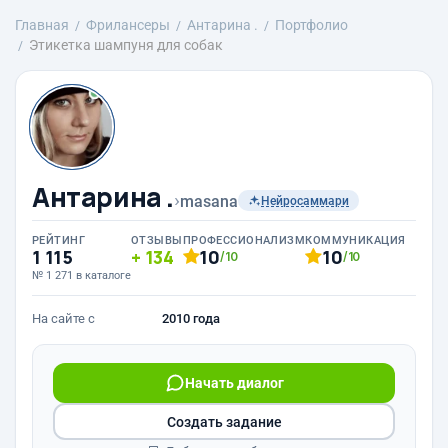
Главная
Фрилансеры
Антарина .
Портфолио
Этикетка шампуня для собак
Антарина .
›
masana
Нейросаммари
РЕЙТИНГ
ОТЗЫВЫ
ПРОФЕССИОНАЛИЗМ
КОММУНИКАЦИЯ
1 115
134
10
10
/10
/10
№ 1 271 в каталоге
На сайте с
2010 года
Начать диалог
Создать задание