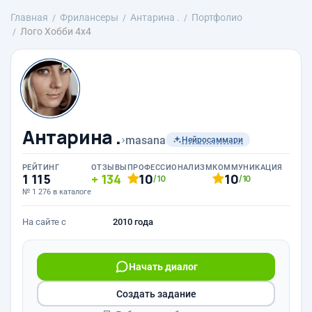
Главная
Фрилансеры
Антарина .
Портфолио
Лого Хобби 4х4
Антарина .
›
masana
Нейросаммари
РЕЙТИНГ
ОТЗЫВЫ
ПРОФЕССИОНАЛИЗМ
КОММУНИКАЦИЯ
1 115
134
10
10
/10
/10
№ 1 276 в каталоге
На сайте с
2010 года
Начать диалог
Создать задание