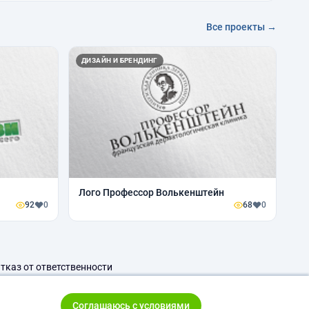
Все проекты →
ДИЗАЙН И БРЕНДИНГ
Лого Профессор Волькенштейн
92
0
68
0
тказ от ответственности
Соглашаюсь с условиями