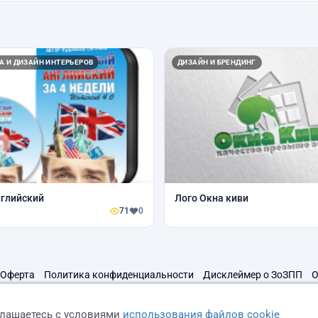
А И ДИЗАЙН ИНТЕРЬЕРОВ
ДИЗАЙН И БРЕНДИНГ
нглийский
Лого Окна киви
71
0
Оферта
Политика конфиденциальности
Дисклеймер о ЗоЗПП
О
глашаетесь с условиями
использования файлов cookie