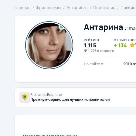
Главная
Фрилансеры
Антарина .
Портфолио
Пребиот
Антарина .
›
ma
РЕЙТИНГ
ОТЗЫВЫ
ПР
1 115
134
№ 1 276 в каталоге
На сайте с
2010 г
Freelance.Boutique
Премиум-сервис для лучших исполнителей