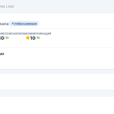
ик Lisat
sana
Нейросаммари
ОФЕССИОНАЛИЗМ
КОММУНИКАЦИЯ
10
10
/10
/10
ода