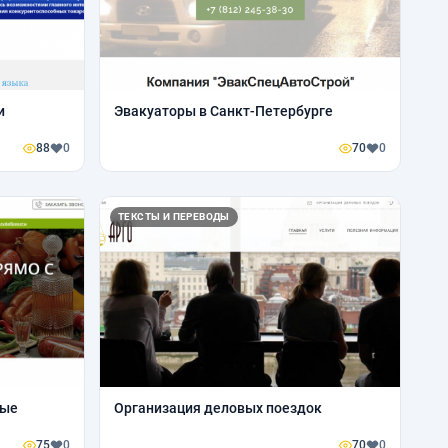
и
Эвакуаторы в Санкт-Петербурге
88
0
70
0
ТЕКСТЫ И ПЕРЕВОДЫ
ные
Организация деловых поездок
75
0
70
0