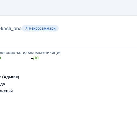
›
kash_ona
Нейросаммари
ОФЕССИОНАЛИЗМ
КОММУНИКАЦИЯ
-
0
/10
 (Адыгея)
ода
анятый