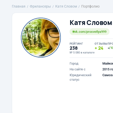
Главная
Фрилансеры
Катя Словом
Портфолио
Катя Словом
vk.com/prosvetlya999
РЕЙТИНГ
ОТЗЫВЫ
ПР
238
24
-
/1
№ 5 080 в каталоге
Город
Майкоп
На сайте с
2015 г
Юридический
Самоз
статус