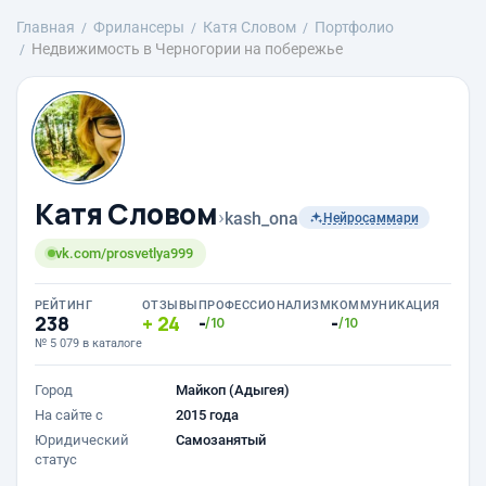
Главная
Фрилансеры
Катя Словом
Портфолио
Недвижимость в Черногории на побережье
Катя Словом
›
kash_ona
Нейросаммари
vk.com/prosvetlya999
РЕЙТИНГ
ОТЗЫВЫ
ПРОФЕССИОНАЛИЗМ
КОММУНИКАЦИЯ
238
24
-
-
/10
/10
№ 5 079 в каталоге
Город
Майкоп (Адыгея)
На сайте с
2015 года
Юридический
Самозанятый
статус