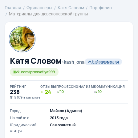
Главная
Фрилансеры
Катя Словом
Портфолио
Материалы для девелоперской группы
Катя Словом
›
kash_ona
Нейросаммари
vk.com/prosvetlya999
РЕЙТИНГ
ОТЗЫВЫ
ПРОФЕССИОНАЛИЗМ
КОММУНИКАЦИЯ
238
24
-
-
/10
/10
№ 5 079 в каталоге
Город
Майкоп (Адыгея)
На сайте с
2015 года
Юридический
Самозанятый
статус