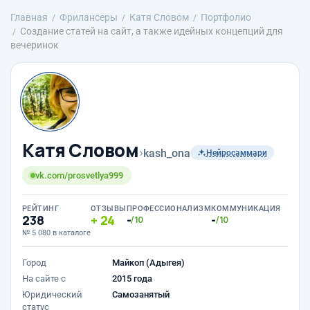
Главная
Фрилансеры
Катя Словом
Портфолио
Создание статей на сайт, а также идейных концепций для
вечеринок
Катя Словом
›
kash_ona
Нейросаммари
vk.com/prosvetlya999
РЕЙТИНГ
ОТЗЫВЫ
ПРОФЕССИОНАЛИЗМ
КОММУНИКАЦИЯ
238
24
-
-
/10
/10
№ 5 080 в каталоге
Город
Майкоп (Адыгея)
На сайте с
2015 года
Юридический
Самозанятый
статус