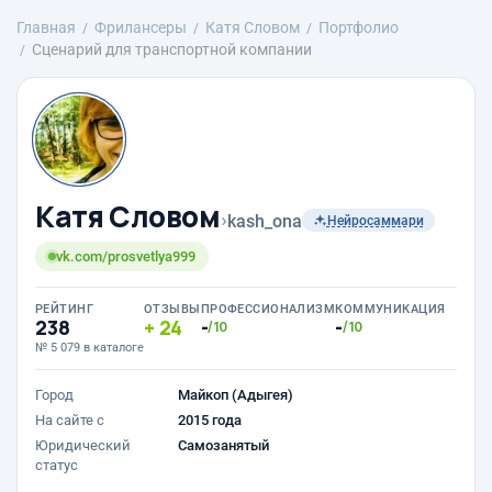
Главная
Фрилансеры
Катя Словом
Портфолио
Сценарий для транспортной компании
Катя Словом
›
kash_ona
Нейросаммари
vk.com/prosvetlya999
РЕЙТИНГ
ОТЗЫВЫ
ПРОФЕССИОНАЛИЗМ
КОММУНИКАЦИЯ
238
24
-
-
/10
/10
№ 5 079 в каталоге
Город
Майкоп (Адыгея)
На сайте с
2015 года
Юридический
Самозанятый
статус