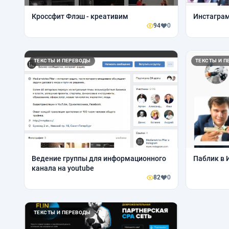
Кроссфит Флэш - креативим
Инстагра
94
0
ТЕКСТЫ И ПЕРЕВОДЫ
ТЕКСТЫ И П
Ведение группы для информационного
Паблик в 
канала на youtube
82
0
ТЕКСТЫ И ПЕРЕВОДЫ