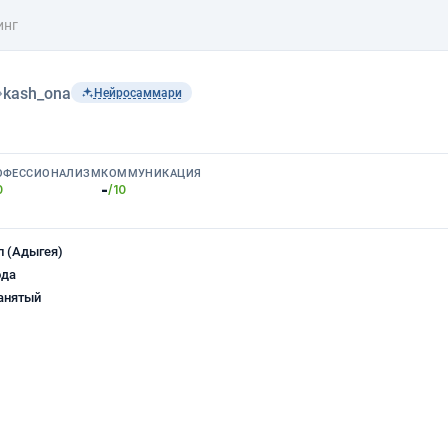
инг
›
kash_ona
Нейросаммари
ОФЕССИОНАЛИЗМ
КОММУНИКАЦИЯ
-
0
/10
 (Адыгея)
ода
анятый