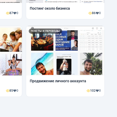
Постинг около бизнеса
87
0
86
0
ТЕКСТЫ И ПЕРЕВОДЫ
Продвижение личного аккаунта
85
0
102
0