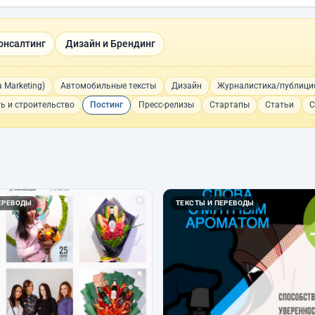
онсалтинг
Дизайн и Брендинг
 Marketing)
Автомобильные тексты
Дизайн
Журналистика/публици
ь и строительство
Постинг
Пресс-релизы
Стартапы
Статьи
С
ЕРЕВОДЫ
ТЕКСТЫ И ПЕРЕВОДЫ