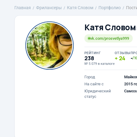
Главная
Фрилансеры
Катя Словом
Портфолио
Пост
Катя Словом
vk.com/prosvetlya999
РЕЙТИНГ
ОТЗЫВЫ
ПР
238
24
-
/1
№ 5 079 в каталоге
Город
Майкоп
На сайте с
2015 г
Юридический
Самоз
статус