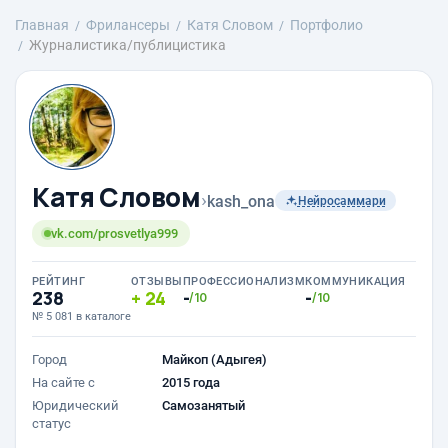
Главная
Фрилансеры
Катя Словом
Портфолио
Журналистика/публицистика
Катя Словом
›
kash_ona
Нейросаммари
vk.com/prosvetlya999
РЕЙТИНГ
ОТЗЫВЫ
ПРОФЕССИОНАЛИЗМ
КОММУНИКАЦИЯ
238
24
-
-
/10
/10
№ 5 081 в каталоге
Город
Майкоп (Адыгея)
На сайте с
2015 года
Юридический
Самозанятый
статус