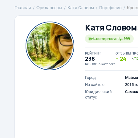
Главная
Фрилансеры
Катя Словом
Портфолио
Крос
Катя Словом
vk.com/prosvetlya999
РЕЙТИНГ
ОТЗЫВЫ
ПР
238
24
-
/1
№ 5 081 в каталоге
Город
Майкоп
На сайте с
2015 г
Юридический
Самоз
статус