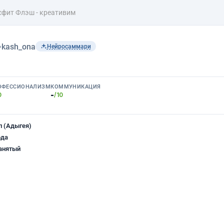
сфит Флэш - креативим
›
kash_ona
Нейросаммари
ОФЕССИОНАЛИЗМ
КОММУНИКАЦИЯ
-
0
/10
 (Адыгея)
ода
анятый