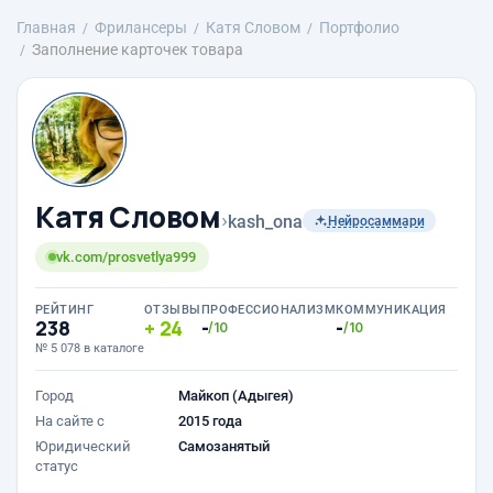
Главная
Фрилансеры
Катя Словом
Портфолио
Заполнение карточек товара
Катя Словом
›
kash_ona
Нейросаммари
vk.com/prosvetlya999
РЕЙТИНГ
ОТЗЫВЫ
ПРОФЕССИОНАЛИЗМ
КОММУНИКАЦИЯ
238
24
-
-
/10
/10
№ 5 078 в каталоге
Город
Майкоп (Адыгея)
На сайте с
2015 года
Юридический
Самозанятый
статус