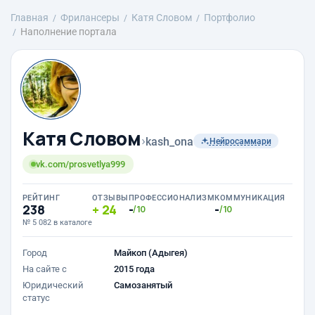
Главная
Фрилансеры
Катя Словом
Портфолио
Наполнение портала
Катя Словом
›
kash_ona
Нейросаммари
vk.com/prosvetlya999
РЕЙТИНГ
ОТЗЫВЫ
ПРОФЕССИОНАЛИЗМ
КОММУНИКАЦИЯ
238
24
-
-
/10
/10
№ 5 082 в каталоге
Город
Майкоп (Адыгея)
На сайте с
2015 года
Юридический
Самозанятый
статус