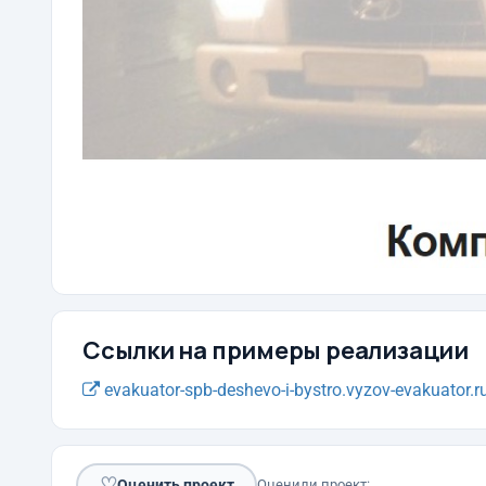
Ссылки на примеры реализации
evakuator-spb-deshevo-i-bystro.vyzov-evakuator.ru
♡
Оценить проект
Оценили проект: