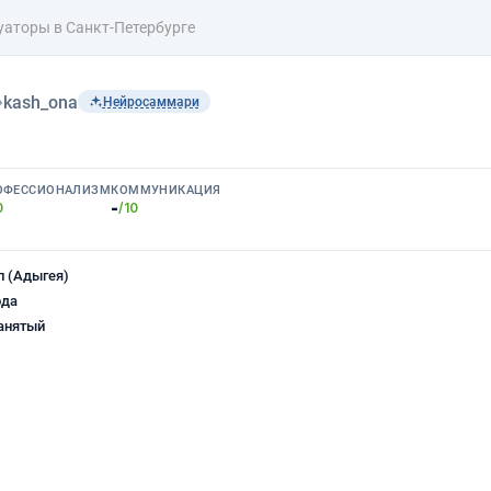
уаторы в Санкт-Петербурге
›
kash_ona
Нейросаммари
ОФЕССИОНАЛИЗМ
КОММУНИКАЦИЯ
-
0
/10
 (Адыгея)
ода
анятый