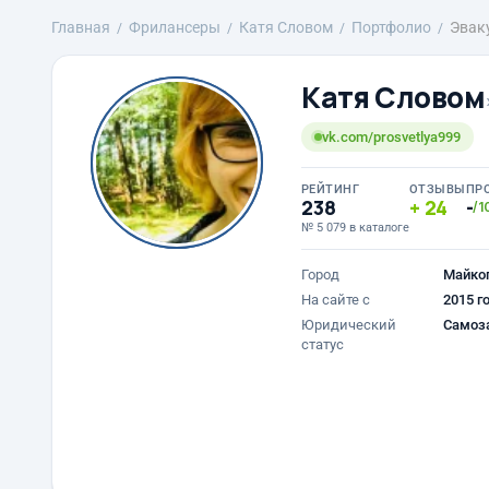
Главная
Фрилансеры
Катя Словом
Портфолио
Эвак
Катя Словом
vk.com/prosvetlya999
РЕЙТИНГ
ОТЗЫВЫ
ПР
238
24
-
/1
№ 5 079 в каталоге
Город
Майкоп
На сайте с
2015 г
Юридический
Самоз
статус