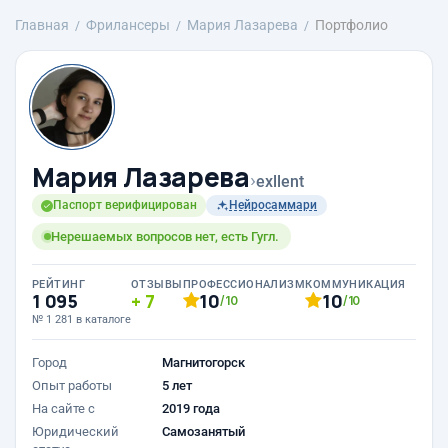
Главная
Фрилансеры
Мария Лазарева
Портфолио
Мария Лазарева
›
exllent
Паспорт верифицирован
Нейросаммари
Нерешаемых вопросов нет, есть Гугл.
РЕЙТИНГ
ОТЗЫВЫ
ПРОФЕССИОНАЛИЗМ
КОММУНИКАЦИЯ
1 095
7
10
10
/10
/10
№ 1 281 в каталоге
Город
Магнитогорск
Опыт работы
5 лет
На сайте с
2019 года
Юридический
Самозанятый