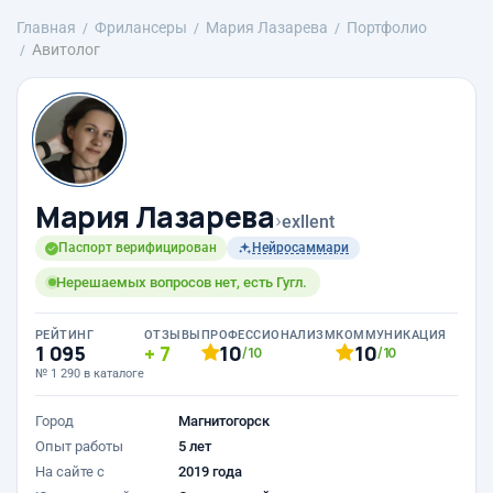
Главная
Фрилансеры
Мария Лазарева
Портфолио
Авитолог
Мария Лазарева
›
exllent
Паспорт верифицирован
Нейросаммари
Нерешаемых вопросов нет, есть Гугл.
РЕЙТИНГ
ОТЗЫВЫ
ПРОФЕССИОНАЛИЗМ
КОММУНИКАЦИЯ
1 095
7
10
10
/10
/10
№ 1 290 в каталоге
Город
Магнитогорск
Опыт работы
5 лет
На сайте с
2019 года