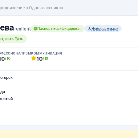
родвижение в Одноклассниках
ева
›
exllent
Паспорт верифицирован
Нейросаммари
, есть Гугл.
ОФЕССИОНАЛИЗМ
КОММУНИКАЦИЯ
10
10
/10
/10
огорск
ода
анятый