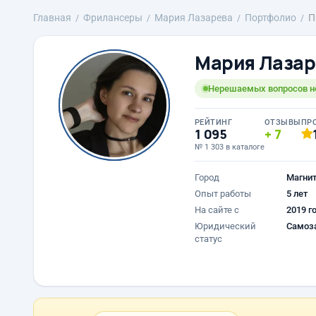
Главная
Фрилансеры
Мария Лазарева
Портфолио
П
Мария Лазар
Нерешаемых вопросов нет
РЕЙТИНГ
ОТЗЫВЫ
ПР
1 095
7
№ 1 303 в каталоге
Город
Магнит
Опыт работы
5 лет
На сайте с
2019 г
Юридический
Самоз
статус