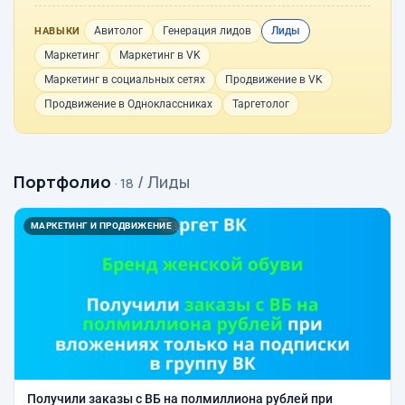
Авитолог
Генерация лидов
Лиды
НАВЫКИ
Маркетинг
Маркетинг в VK
Маркетинг в социальных сетях
Продвижение в VK
Продвижение в Одноклассниках
Таргетолог
Портфолио
/ Лиды
· 18
МАРКЕТИНГ И ПРОДВИЖЕНИЕ
Получили заказы с ВБ на полмиллиона рублей при