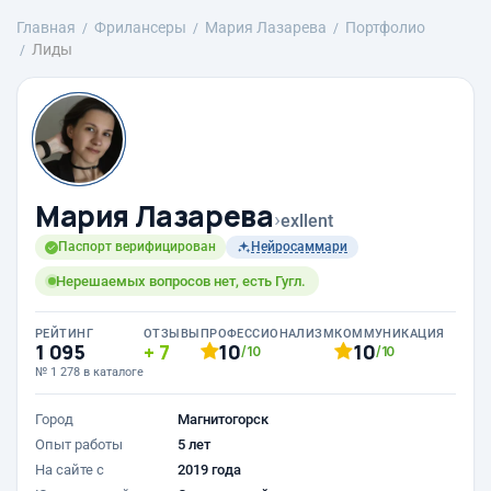
Главная
Фрилансеры
Мария Лазарева
Портфолио
Лиды
Мария Лазарева
›
exllent
Паспорт верифицирован
Нейросаммари
Нерешаемых вопросов нет, есть Гугл.
РЕЙТИНГ
ОТЗЫВЫ
ПРОФЕССИОНАЛИЗМ
КОММУНИКАЦИЯ
1 095
7
10
10
/10
/10
№ 1 278 в каталоге
Город
Магнитогорск
Опыт работы
5 лет
На сайте с
2019 года