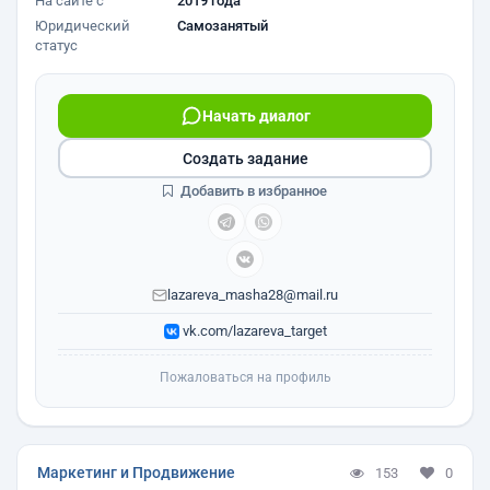
На сайте с
2019 года
Юридический
Самозанятый
статус
Начать диалог
Создать задание
Добавить в избранное
lazareva_masha28@mail.ru
vk.com/lazareva_target
Пожаловаться на профиль
Маркетинг и Продвижение
153
0