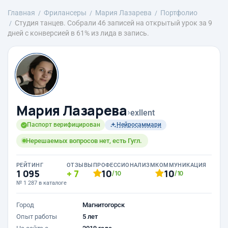
Главная
Фрилансеры
Мария Лазарева
Портфолио
Студия танцев. Собрали 46 записей на открытый урок за 9
дней с конверсией в 61% из лида в запись.
Мария Лазарева
›
exllent
Паспорт верифицирован
Нейросаммари
Нерешаемых вопросов нет, есть Гугл.
РЕЙТИНГ
ОТЗЫВЫ
ПРОФЕССИОНАЛИЗМ
КОММУНИКАЦИЯ
1 095
7
10
10
/10
/10
№ 1 287 в каталоге
Город
Магнитогорск
Опыт работы
5 лет