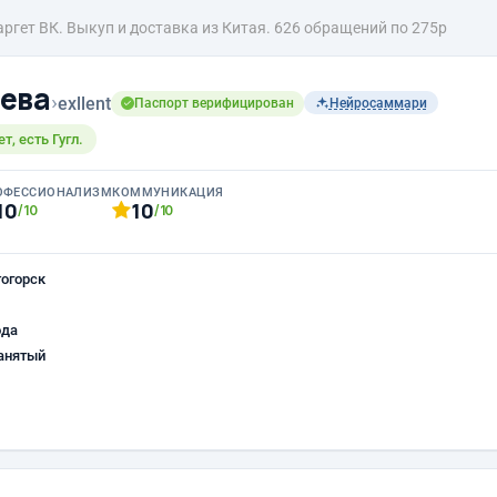
аргет ВК. Выкуп и доставка из Китая. 626 обращений по 275р
ева
›
exllent
Паспорт верифицирован
Нейросаммари
, есть Гугл.
ОФЕССИОНАЛИЗМ
КОММУНИКАЦИЯ
10
10
/10
/10
огорск
ода
анятый