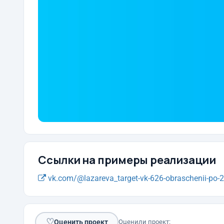
Ссылки на примеры реализации
vk.com/@lazareva_target-vk-626-obraschenii-po-27
♡
Оценить проект
Оценили проект: