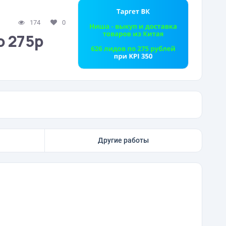
174
0
о 275р
Другие работы