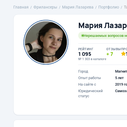
Главная
Фрилансеры
Мария Лазарева
Портфолио
Т
Мария Лазар
Нерешаемых вопросов нет
РЕЙТИНГ
ОТЗЫВЫ
ПР
1 095
7
№ 1 303 в каталоге
Город
Магнит
Опыт работы
5 лет
На сайте с
2019 г
Юридический
Самоз
статус