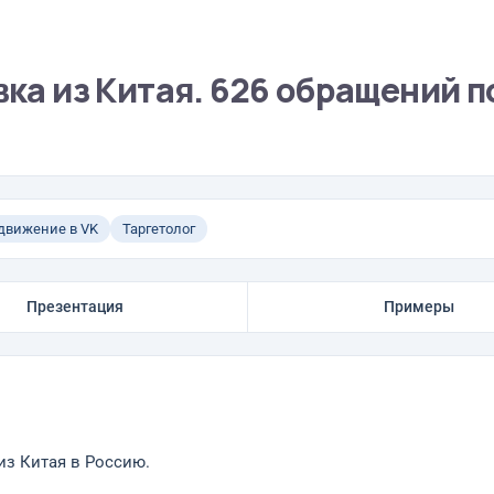
вка из Китая. 626 обращений п
движение в VK
Таргетолог
Презентация
Примеры
из Китая в Россию.