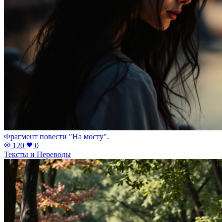
Фрагмент повести "На мосту".
120
0
Тексты и Переводы