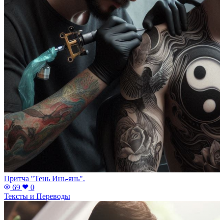
Притча "Тень Инь-янь".
69
0
Тексты и Переводы