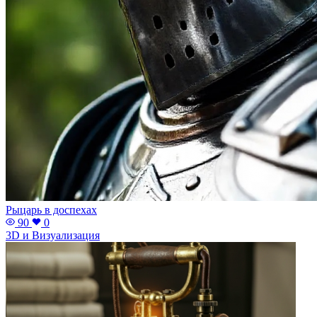
Рыцарь в доспехах
90
0
3D и Визуализация