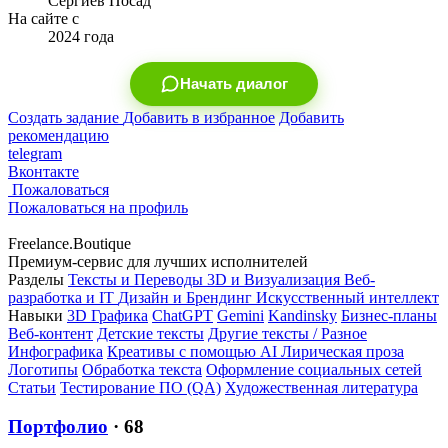
Сергиев Посад
На сайте с
2024 года
Начать диалог
Создать задание
Добавить в избранное
Добавить
рекомендацию
telegram
Вконтакте
Пожаловаться
Пожаловаться на профиль
Freelance.Boutique
Премиум-сервис для лучших исполнителей
Разделы
Тексты и Переводы
3D и Визуализация
Веб-
разработка и IT
Дизайн и Брендинг
Искусственный интеллект
Навыки
3D Графика
ChatGPT
Gemini
Kandinsky
Бизнес-планы
Веб-контент
Детские тексты
Другие тексты / Разное
Инфографика
Креативы с помощью AI
Лирическая проза
Логотипы
Обработка текста
Оформление социальных сетей
Статьи
Тестирование ПО (QA)
Художественная литература
Портфолио
· 68