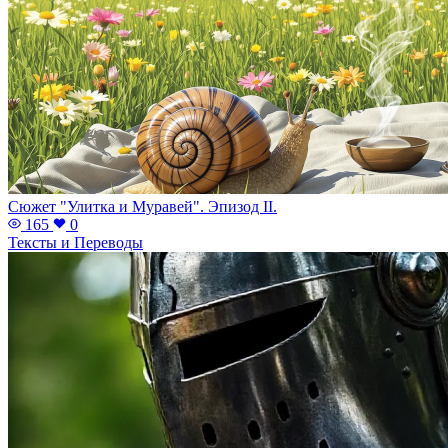
Сюжет "Улитка и Муравей". Эпизод II.
165
0
Тексты и Переводы