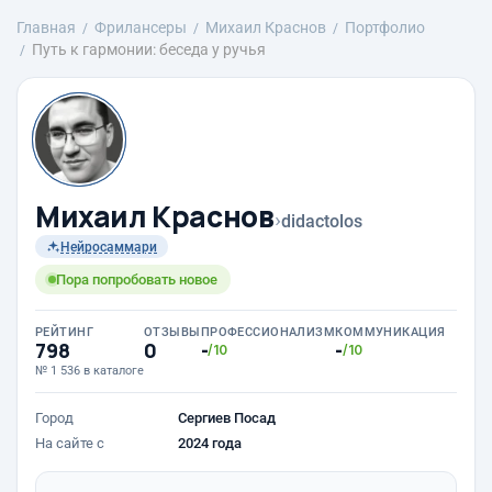
Главная
Фрилансеры
Михаил Краснов
Портфолио
Путь к гармонии: беседа у ручья
Михаил Краснов
›
didactolos
Нейросаммари
Пора попробовать новое
РЕЙТИНГ
ОТЗЫВЫ
ПРОФЕССИОНАЛИЗМ
КОММУНИКАЦИЯ
798
0
-
-
/10
/10
№ 1 536 в каталоге
Город
Сергиев Посад
На сайте с
2024 года