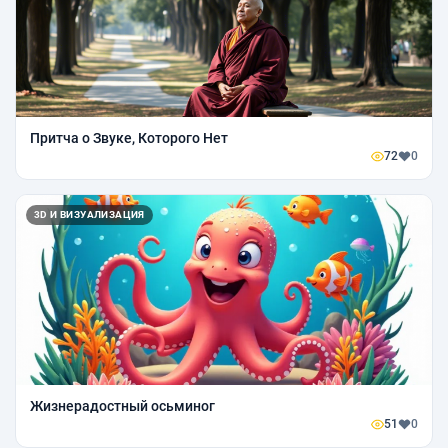
Притча о Звуке, Которого Нет
72
0
3D И ВИЗУАЛИЗАЦИЯ
Жизнерадостный осьминог
51
0