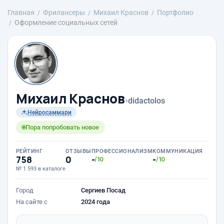
Главная
Фрилансеры
Михаил Краснов
Портфолио
Оформление социальных сетей
Михаил Краснов
›
didactolos
Нейросаммари
Пора попробовать новое
РЕЙТИНГ
ОТЗЫВЫ
ПРОФЕССИОНАЛИЗМ
КОММУНИКАЦИЯ
758
0
-
-
/10
/10
№ 1 593 в каталоге
Город
Сергиев Посад
На сайте с
2024 года