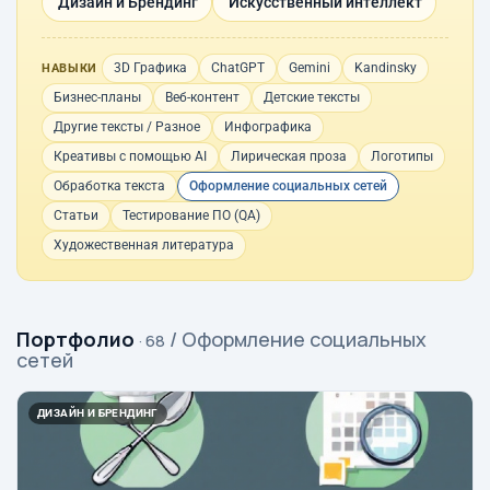
Дизайн и Брендинг
Искусственный интеллект
3D Графика
ChatGPT
Gemini
Kandinsky
НАВЫКИ
Бизнес-планы
Веб-контент
Детские тексты
Другие тексты / Разное
Инфографика
Креативы с помощью AI
Лирическая проза
Логотипы
Обработка текста
Оформление социальных сетей
Статьи
Тестирование ПО (QA)
Художественная литература
Портфолио
/ Оформление социальных
· 68
сетей
ДИЗАЙН И БРЕНДИНГ