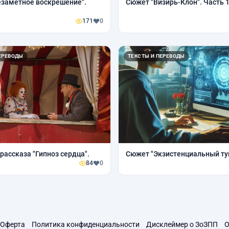
заметное воскрешение".
Сюжет "Визирь-Клон". Часть 1
171
0
ЕРЕВОДЫ
ТЕКСТЫ И ПЕРЕВОДЫ
рассказа "Гипноз сердца".
Сюжет "Экзистенциальный ту
84
0
Оферта
Политика конфиденциальности
Дисклеймер о ЗоЗПП
О