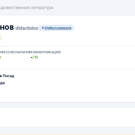
удожественная литература
нов
›
didactolos
Нейросаммари
ОФЕССИОНАЛИЗМ
КОММУНИКАЦИЯ
-
0
/10
в Посад
ода