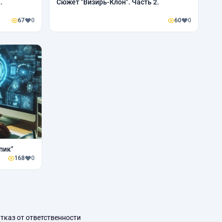
.
Сюжет "Визирь-Клон". Часть 2.
67
0
60
0
пик"
168
0
тказ от ответственности