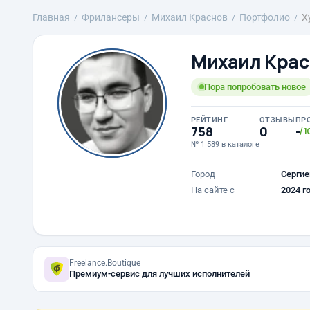
Главная
Фрилансеры
Михаил Краснов
Портфолио
Х
Михаил Крас
Пора попробовать новое
РЕЙТИНГ
ОТЗЫВЫ
ПР
758
0
-
/1
№ 1 589 в каталоге
Город
Сергие
На сайте с
2024 г
Freelance.Boutique
Премиум-сервис для лучших исполнителей