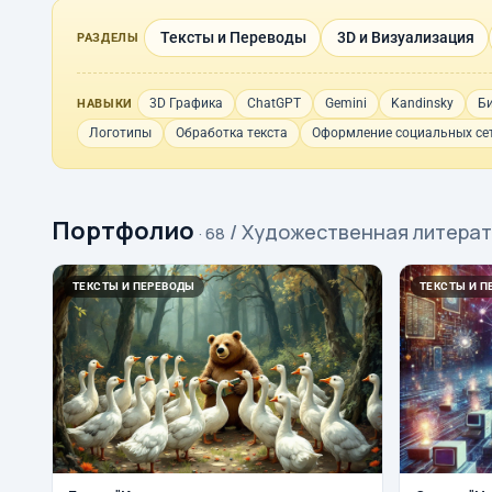
Тексты и Переводы
3D и Визуализация
РАЗДЕЛЫ
3D Графика
ChatGPT
Gemini
Kandinsky
Б
НАВЫКИ
Логотипы
Обработка текста
Оформление социальных се
Портфолио
/ Художественная литера
· 68
ТЕКСТЫ И ПЕРЕВОДЫ
ТЕКСТЫ И П