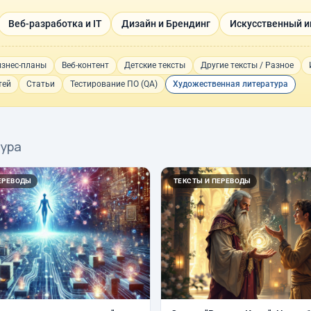
Веб-разработка и IT
Дизайн и Брендинг
Искусственный и
изнес-планы
Веб-контент
Детские тексты
Другие тексты / Разное
тей
Статьи
Тестирование ПО (QA)
Художественная литература
тура
ЕРЕВОДЫ
ТЕКСТЫ И ПЕРЕВОДЫ