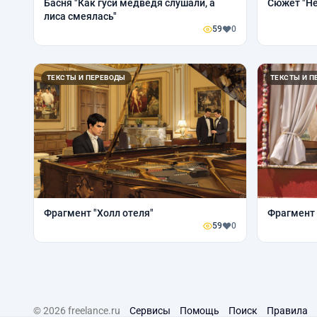
Басня "Как гуси медведя слушали, а
Сюжет "Не
лиса смеялась"
59
0
ТЕКСТЫ И ПЕРЕВОДЫ
ТЕКСТЫ И П
Фрагмент "Холл отеля"
Фрагмент 
59
0
© 2026 freelance.ru
Сервисы
Помощь
Поиск
Правила