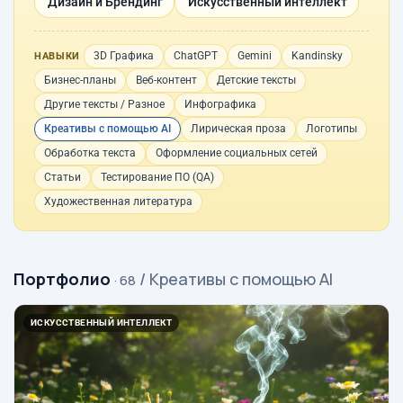
Дизайн и Брендинг
Искусственный интеллект
3D Графика
ChatGPT
Gemini
Kandinsky
НАВЫКИ
Бизнес-планы
Веб-контент
Детские тексты
Другие тексты / Разное
Инфографика
Креативы с помощью AI
Лирическая проза
Логотипы
Обработка текста
Оформление социальных сетей
Статьи
Тестирование ПО (QA)
Художественная литература
Портфолио
/ Креативы с помощью AI
· 68
ИСКУССТВЕННЫЙ ИНТЕЛЛЕКТ