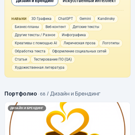
Дизайн и Брендинг
Искусственный интеллект
3D Графика
ChatGPT
Gemini
Kandinsky
НАВЫКИ
Бизнес-планы
Веб-контент
Детские тексты
Другие тексты / Разное
Инфографика
Креативы с помощью AI
Лирическая проза
Логотипы
Обработка текста
Оформление социальных сетей
Статьи
Тестирование ПО (QA)
Художественная литература
Портфолио
/ Дизайн и Брендинг
· 68
ДИЗАЙН И БРЕНДИНГ