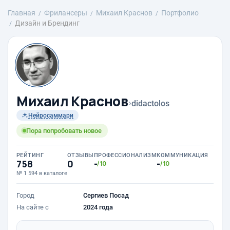
Главная
Фрилансеры
Михаил Краснов
Портфолио
Дизайн и Брендинг
Михаил Краснов
›
didactolos
Нейросаммари
Пора попробовать новое
РЕЙТИНГ
ОТЗЫВЫ
ПРОФЕССИОНАЛИЗМ
КОММУНИКАЦИЯ
758
0
-
-
/10
/10
№ 1 594 в каталоге
Город
Сергиев Посад
На сайте с
2024 года